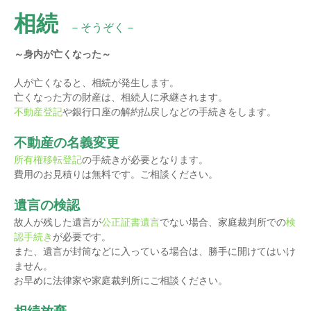
相続
－そうぞく－
～身内が亡くなった～
人が亡くなると、相続が発生します。
亡くなった方の財産は、相続人に承継されます。
不動産登記
や銀行口座の解約払戻しなどの手続きをします。
不動産の名義変更
所有権移転登記
の手続きが必要となります。
費用のお見積りは無料です。ご相談ください。
遺言の検認
故人が残した遺言が
公正証書遺言
でない場合、家庭裁判所での
検
認手続き
が必要です。
また、遺言が封筒などに入っている場合は、勝手に開けてはいけ
ません。
お早めに法律家や家庭裁判所にご相談ください。
相続放棄