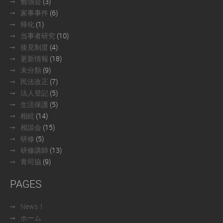
勉強会
(3)
家事事件
(6)
帰化
(1)
当事者研究
(10)
後見制度
(4)
更新情報
(18)
未分類
(9)
民法改正
(7)
法人登記
(5)
生活保護
(5)
相続
(14)
相談会
(15)
研修
(5)
研修講師
(13)
青司協
(9)
PAGES
News！
ホーム