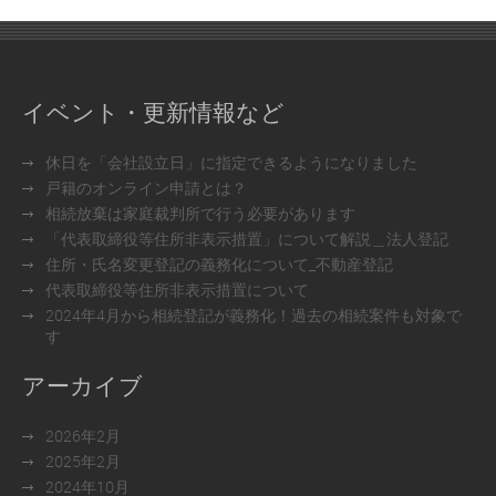
イベント・更新情報など
休日を「会社設立日」に指定できるようになりました
戸籍のオンライン申請とは？
相続放棄は家庭裁判所で行う必要があります
「代表取締役等住所非表示措置」について解説＿法人登記
住所・氏名変更登記の義務化について_不動産登記
代表取締役等住所非表示措置について
2024年4月から相続登記が義務化！過去の相続案件も対象で
す
アーカイブ
2026年2月
2025年2月
2024年10月