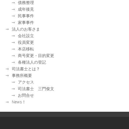
債務整理
成年後見
民事事件
家事事件
法人のお客さま
会社設立
役員変更
本店移転
商号変更・目的変更
各種法人の登記
司法書士とは？
事務所概要
アクセス
司法書士 三門俊文
お問合せ
News！