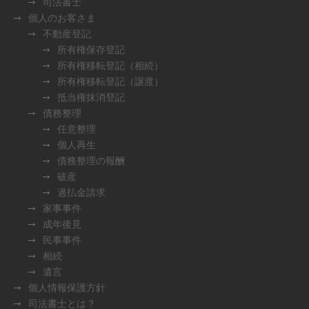
司法書士
個人のお客さま
不動産登記
所有権保存登記
所有権移転登記（相続）
所有権移転登記（譲渡）
抵当権抹消登記
債務整理
任意整理
個人再生
債務整理の報酬
破産
過払金請求
家事事件
成年後見
民事事件
相続
遺言
個人情報保護方針
司法書士とは？