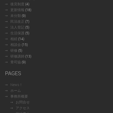
後見制度
(4)
更新情報
(18)
未分類
(9)
民法改正
(7)
法人登記
(5)
生活保護
(5)
相続
(14)
相談会
(15)
研修
(5)
研修講師
(13)
青司協
(9)
PAGES
News！
ホーム
事務所概要
お問合せ
アクセス