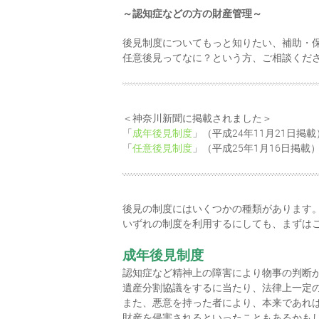
～認知症などの方の財産管理～
後見制度についてもっと知りたい、補助・
任意後見ってなに？という方、ご相談くだ
＜神奈川新聞に掲載されました＞
「
成年後見制度
」（平成24年11月21日掲載
「
任意後見制度
」（平成25年1月16日掲載
後見の制度にはいくつかの種類があります
いずれの制度を利用するにしても、まずは
成年後見制度
認知症など精神上の障害により物事の判断
遺産分割協議をするに当たり、法律上一定
また、悪意を持った者により、本来であれ
財産を侵害されるといったこともあるかも