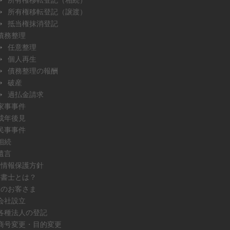
所有権移転登記（譲渡）
抵当権抹消登記
債務整理
任意整理
個人再生
債務整理の報酬
破産
過払金請求
家事事件
成年後見
民事事件
相続
遺言
人情報保護方針
法書士とは？
人のお客さま
会社設立
各種法人の登記
商号変更・目的変更