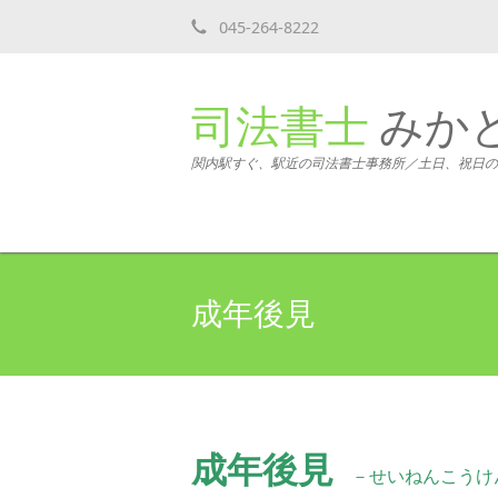
045-264-8222
司法書士
みか
関内駅すぐ、駅近の司法書士事務所／土日、祝日の
成年後見
成年後見
－せいねんこうけ