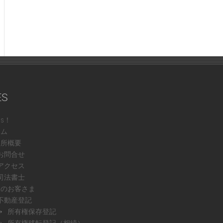
ES
ws！
ーム
務所概要
お問合せ
アクセス
司法書士
人のお客さま
不動産登記
所有権保存登記
所有権移転登記（相続）