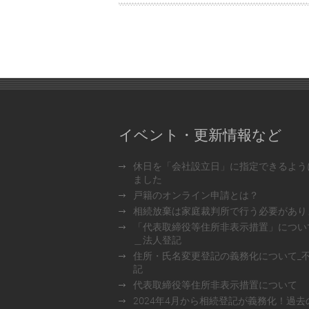
イベント・更新情報など
休日を「会社設立日」に指定できるよう
ました
戸籍のオンライン申請とは？
相続放棄は家庭裁判所で行う必要があり
「代表取締役等住所非表示措置」につい
＿法人登記
住所・氏名変更登記の義務化について_
記
代表取締役等住所非表示措置について
2024年4月から相続登記が義務化！過去