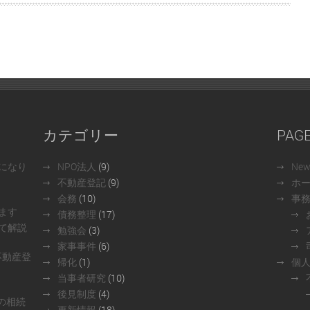
カテゴリー
PAG
になり
NPO法人
(9)
Ne
不動産登記
(9)
ホ
会務
(10)
事
ます
債務整理
(17)
て解説
勉強会
(3)
家事事件
(6)
不動産登
帰化
(1)
個
当事者研究
(10)
後見制度
(4)
の相続
更新情報
(18)