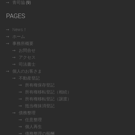
青司協
(9)
PAGES
News！
ホーム
事務所概要
お問合せ
アクセス
司法書士
個人のお客さま
不動産登記
所有権保存登記
所有権移転登記（相続）
所有権移転登記（譲渡）
抵当権抹消登記
債務整理
任意整理
個人再生
債務整理の報酬