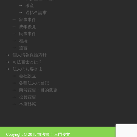
破産
過払金請求
家事事件
成年後見
民事事件
相続
遺言
個人情報保護方針
司法書士とは？
法人のお客さま
会社設立
各種法人の登記
商号変更・目的変更
役員変更
本店移転
Copyright © 2015 司法書士 三門俊文