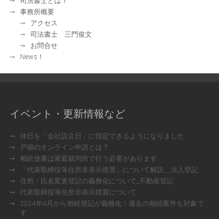
司法書士とは？
事務所概要
アクセス
司法書士 三門俊文
お問合せ
News！
イベント・更新情報など
休日を「会社設立日」に指定できるようになりました
戸籍のオンライン申請とは？
相続放棄は家庭裁判所で行う必要があります
「代表取締役等住所非表示措置」について解説＿法人登記
住所・氏名変更登記の義務化について_不動産登記
代表取締役等住所非表示措置について
2024年4月から相続登記が義務化！過去の相続案件も対象で
す