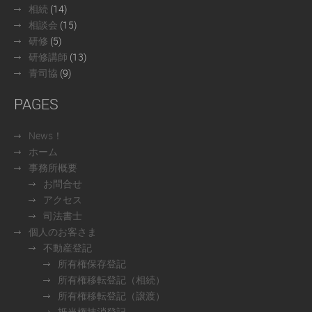
相続
(14)
相談会
(15)
研修
(5)
研修講師
(13)
青司協
(9)
PAGES
News！
ホーム
事務所概要
お問合せ
アクセス
司法書士
個人のお客さま
不動産登記
所有権保存登記
所有権移転登記（相続）
所有権移転登記（譲渡）
抵当権抹消登記