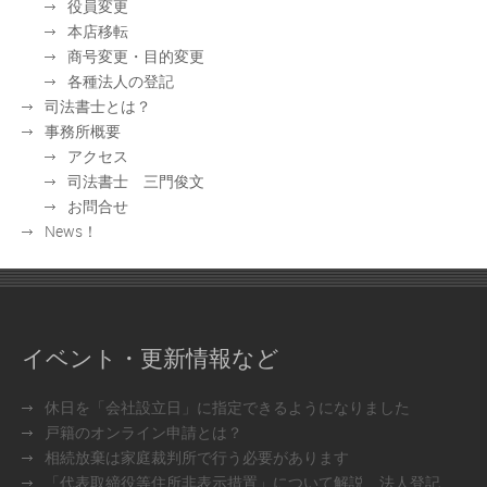
役員変更
本店移転
商号変更・目的変更
各種法人の登記
司法書士とは？
事務所概要
アクセス
司法書士 三門俊文
お問合せ
News！
イベント・更新情報など
休日を「会社設立日」に指定できるようになりました
戸籍のオンライン申請とは？
相続放棄は家庭裁判所で行う必要があります
「代表取締役等住所非表示措置」について解説＿法人登記