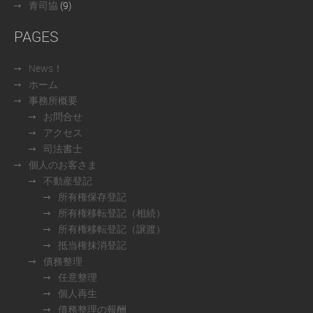
青司協
(9)
PAGES
News！
ホーム
事務所概要
お問合せ
アクセス
司法書士
個人のお客さま
不動産登記
所有権保存登記
所有権移転登記（相続）
所有権移転登記（譲渡）
抵当権抹消登記
債務整理
任意整理
個人再生
債務整理の報酬