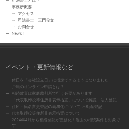
司法書士とは？
事務所概要
アクセス
司法書士 三門俊文
お問合せ
News！
イベント・更新情報など
休日を「会社設立日」に指定できるようになりました
戸籍のオンライン申請とは？
相続放棄は家庭裁判所で行う必要があります
「代表取締役等住所非表示措置」について解説＿法人登記
住所・氏名変更登記の義務化について_不動産登記
代表取締役等住所非表示措置について
2024年4月から相続登記が義務化！過去の相続案件も対象で
す