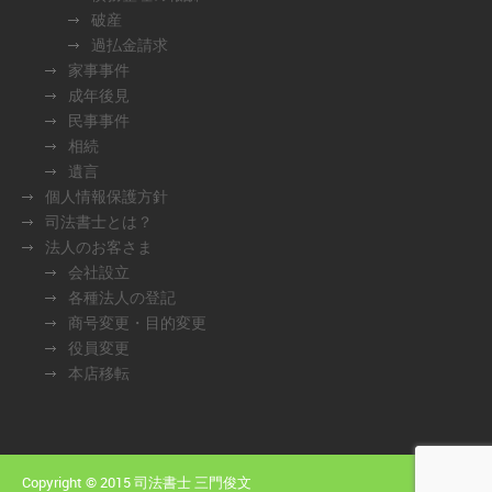
破産
過払金請求
家事事件
成年後見
民事事件
相続
遺言
個人情報保護方針
司法書士とは？
法人のお客さま
会社設立
各種法人の登記
商号変更・目的変更
役員変更
本店移転
Copyright © 2015 司法書士 三門俊文