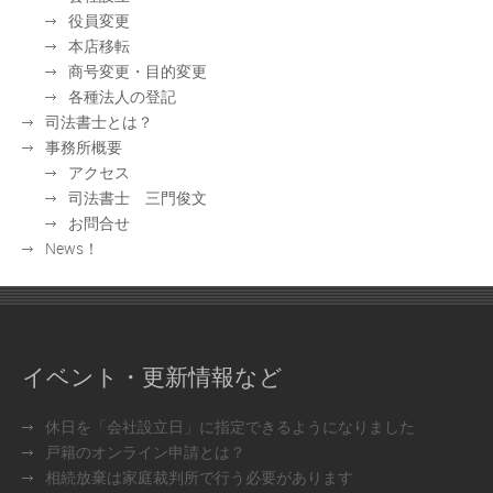
役員変更
本店移転
商号変更・目的変更
各種法人の登記
司法書士とは？
事務所概要
アクセス
司法書士 三門俊文
お問合せ
News！
イベント・更新情報など
休日を「会社設立日」に指定できるようになりました
戸籍のオンライン申請とは？
相続放棄は家庭裁判所で行う必要があります