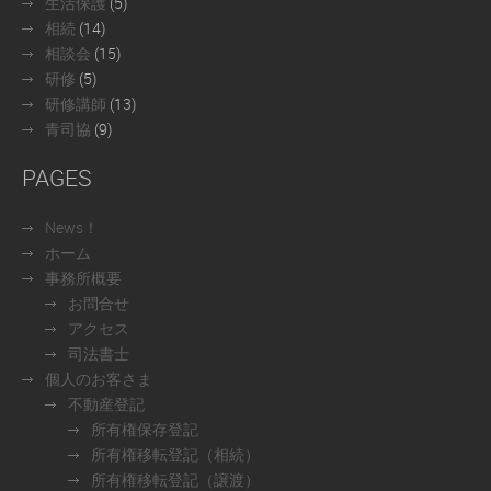
生活保護
(5)
相続
(14)
相談会
(15)
研修
(5)
研修講師
(13)
青司協
(9)
PAGES
News！
ホーム
事務所概要
お問合せ
アクセス
司法書士
個人のお客さま
不動産登記
所有権保存登記
所有権移転登記（相続）
所有権移転登記（譲渡）