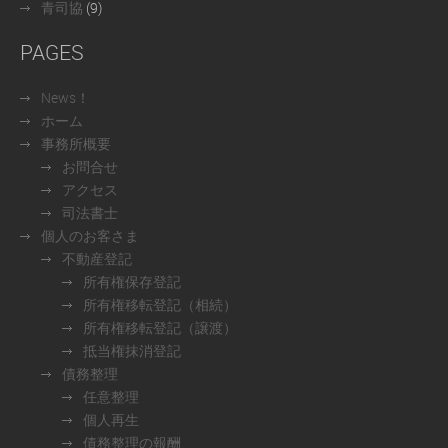
青司協
(9)
PAGES
News！
ホーム
事務所概要
お問合せ
アクセス
司法書士
個人のお客さま
不動産登記
所有権保存登記
所有権移転登記（相続）
所有権移転登記（譲渡）
抵当権抹消登記
債務整理
任意整理
個人再生
債務整理の報酬