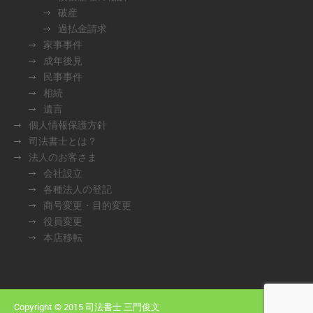
破産
過払金請求
家事事件
成年後見
民事事件
相続
遺言
個人情報保護方針
司法書士とは？
法人のお客さま
会社設立
各種法人の登記
商号変更・目的変更
役員変更
本店移転
Copyright © 2015 司法書士 三門俊文