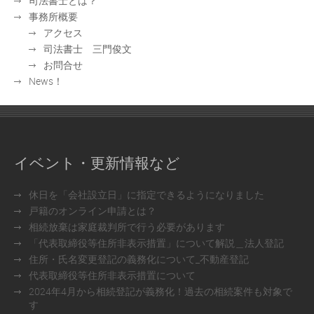
司法書士とは？
事務所概要
アクセス
司法書士 三門俊文
お問合せ
News！
イベント・更新情報など
休日を「会社設立日」に指定できるようになりました
戸籍のオンライン申請とは？
相続放棄は家庭裁判所で行う必要があります
「代表取締役等住所非表示措置」について解説＿法人登記
住所・氏名変更登記の義務化について_不動産登記
代表取締役等住所非表示措置について
2024年4月から相続登記が義務化！過去の相続案件も対象で
す