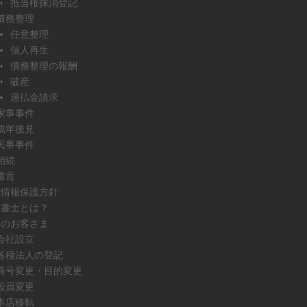
抵当権抹消登記
債務整理
任意整理
個人再生
債務整理の報酬
破産
過払金請求
家事事件
成年後見
民事事件
相続
遺言
人情報保護方針
法書士とは？
人のお客さま
会社設立
各種法人の登記
商号変更・目的変更
役員変更
本店移転