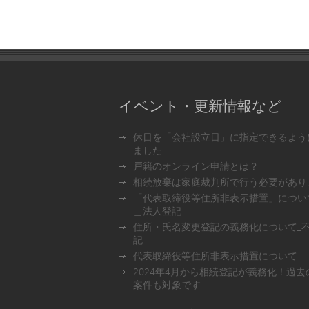
イベント・更新情報など
休日を「会社設立日」に指定できるよう
ました
戸籍のオンライン申請とは？
相続放棄は家庭裁判所で行う必要があり
「代表取締役等住所非表示措置」につい
＿法人登記
住所・氏名変更登記の義務化について_
記
代表取締役等住所非表示措置について
2024年4月から相続登記が義務化！過去
案件も対象です