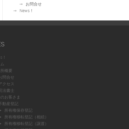
お問合せ
News！
ES
ws！
ーム
務所概要
お問合せ
アクセス
司法書士
人のお客さま
不動産登記
所有権保存登記
所有権移転登記（相続）
所有権移転登記（譲渡）