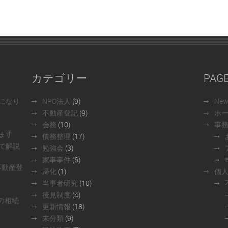
カテゴリー
PAG
になり
NPO法人
(9)
Ne
不動産登記
(9)
ホ
会務
(10)
事
ます
債務整理
(17)
て解説
勉強会
(3)
家事事件
(6)
不動産登
帰化
(1)
個
当事者研究
(10)
後見制度
(4)
の相続
更新情報
(18)
未分類
(9)