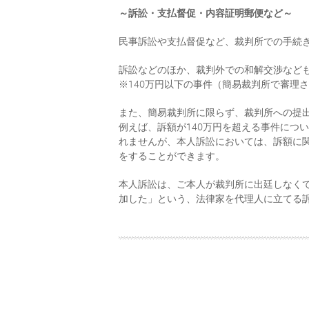
～訴訟・支払督促・内容証明郵便など～
民事訴訟や支払督促など、裁判所での手続
訴訟などのほか、裁判外での和解交渉など
※140万円以下の事件（簡易裁判所で審理
また、簡易裁判所に限らず、裁判所への提
例えば、訴額が140万円を超える事件につ
れませんが、本人訴訟においては、訴額に
をすることができます。
本人訴訟は、ご本人が裁判所に出廷しなく
加した」という、法律家を代理人に立てる