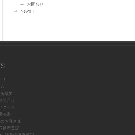
お問合せ
News！
ES
ws！
ーム
務所概要
お問合せ
アクセス
司法書士
人のお客さま
不動産登記
所有権保存登記