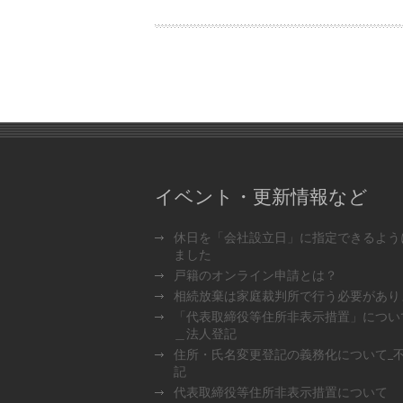
イベント・更新情報など
休日を「会社設立日」に指定できるよう
ました
戸籍のオンライン申請とは？
相続放棄は家庭裁判所で行う必要があり
「代表取締役等住所非表示措置」につい
＿法人登記
住所・氏名変更登記の義務化について_
記
代表取締役等住所非表示措置について