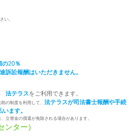
さい。
額の20％
途訴訟報酬はいただきません。
法テラス
をご利用できます。
→
法テラスが司法書士報酬や手続
扶助の制度を利用して、
払います。
は、立替金の償還が免除される場合があります。
センター）