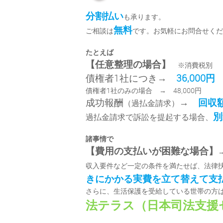
分割払い
も承ります。
無料
ご相談は
です。お気軽にお問合せくだ
たとえば
【任意整理の場合】
※消費税別
債権者1社につき→
36,000円
債権者1社のみの場合 → 48,000円
成功報酬
→
回収
（過払金請求）
別
過払金請求で訴訟を提起する場合、
諸事情で
【費用の支払いが困難な場合】
収入要件など一定の条件を満たせば、法律
きにかかる実費を立て替えて支
さらに、生活保護を受給している世帯の方
法テラス（日本司法支援