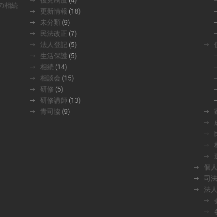
の相続
更新情報
(18)
未分類
(9)
民法改正
(7)
法人登記
(5)
生活保護
(5)
相続
(14)
相談会
(15)
研修
(5)
研修講師
(13)
青司協
(9)
個
司
法