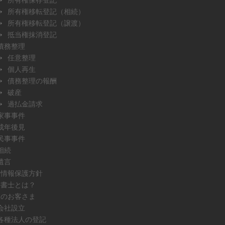
所有権移転登記（相続）
所有権移転登記（譲渡）
抵当権抹消登記
債務整理
任意整理
個人再生
債務整理の報酬
破産
過払金請求
家事事件
成年後見
民事事件
相続
遺言
人情報保護方針
法書士とは？
人のお客さま
会社設立
各種法人の登記