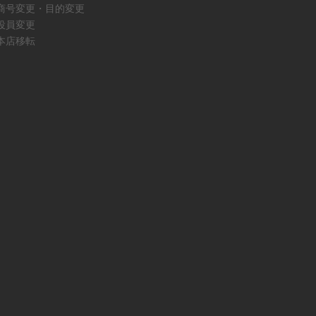
商号変更・目的変更
役員変更
本店移転