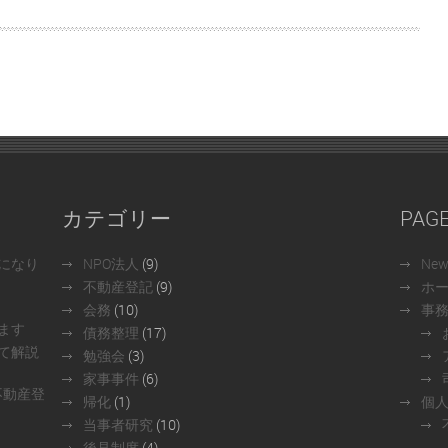
カテゴリー
PAG
になり
NPO法人
(9)
Ne
不動産登記
(9)
ホ
会務
(10)
事
ます
債務整理
(17)
て解説
勉強会
(3)
家事事件
(6)
不動産登
帰化
(1)
個
当事者研究
(10)
後見制度
(4)