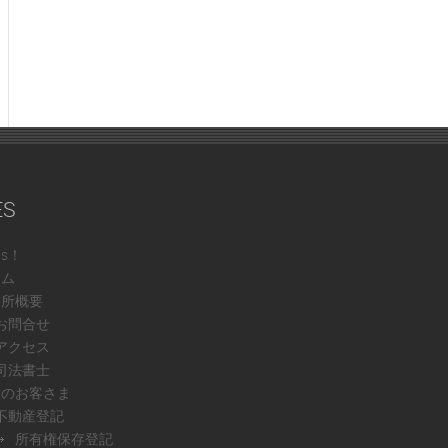
ES
ws！
ーム
務所概要
お問合せ
アクセス
司法書士
人のお客さま
不動産登記
所有権保存登記