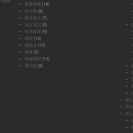
の相続
更新情報
(18)
未分類
(9)
民法改正
(7)
法人登記
(5)
生活保護
(5)
相続
(14)
相談会
(15)
研修
(5)
研修講師
(13)
青司協
(9)
個
司
法