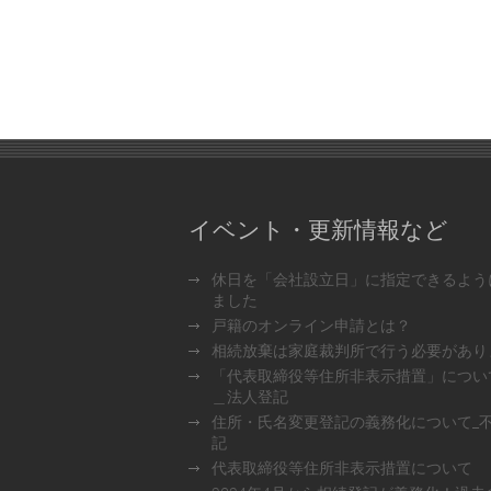
イベント・更新情報など
休日を「会社設立日」に指定できるよう
ました
戸籍のオンライン申請とは？
相続放棄は家庭裁判所で行う必要があり
「代表取締役等住所非表示措置」につい
＿法人登記
住所・氏名変更登記の義務化について_
記
代表取締役等住所非表示措置について