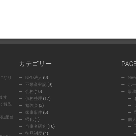
カテゴリー
PAG
になり
NPO法人
(9)
Ne
不動産登記
(9)
ホ
会務
(10)
事
ます
債務整理
(17)
て解説
勉強会
(3)
家事事件
(6)
不動産登
帰化
(1)
個
当事者研究
(10)
後見制度
(4)