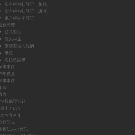
所有権移転登記（相続）
所有権移転登記（譲渡）
抵当権抹消登記
債務整理
任意整理
個人再生
債務整理の報酬
破産
過払金請求
家事事件
成年後見
民事事件
相続
遺言
人情報保護方針
法書士とは？
人のお客さま
会社設立
各種法人の登記