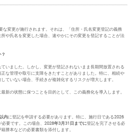
て重要な変更が施行されます。それは、「住所・氏名変更登記の義務
住所や氏名を変更した場合、速やかにその変更を登記することが法
か？
れていました。しかし、変更が登記されないまま長期間放置される
適正な管理や取引に支障をきたすことがありました。特に、相続や
致していない場合、手続きが複雑化するリスクが増大します。
に最新の状態に保つことを目的として、この義務化を導入します。
年以内
に登記を申請する必要があります。特に、施行日である
2026
が必要です。この場合、
2028年3月31日までに
登記を完了させる必
戸籍謄本などの必要書類を添付します。