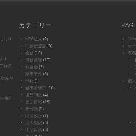
カテゴリー
PAG
になり
NPO法人
(9)
Ne
不動産登記
(9)
ホ
会務
(10)
事
ます
債務整理
(17)
て解説
勉強会
(3)
家事事件
(6)
不動産登
帰化
(1)
個
当事者研究
(10)
後見制度
(4)
の相続
更新情報
(18)
未分類
(9)
民法改正
(7)
法人登記
(5)
生活保護
(5)