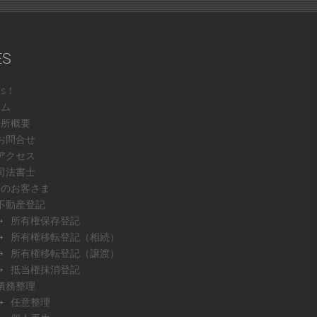
ES
ws！
ーム
務所概要
お問合せ
アクセス
司法書士
人のお客さま
不動産登記
所有権保存登記
所有権移転登記（相続）
所有権移転登記（譲渡）
抵当権抹消登記
債務整理
任意整理