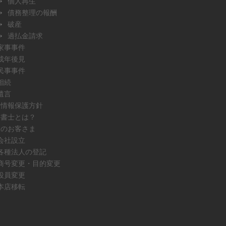
個人再生
債務整理の報酬
破産
過払金請求
家事事件
成年後見
民事事件
相続
遺言
人情報保護方針
法書士とは？
人のお客さま
会社設立
各種法人の登記
商号変更・目的変更
役員変更
本店移転