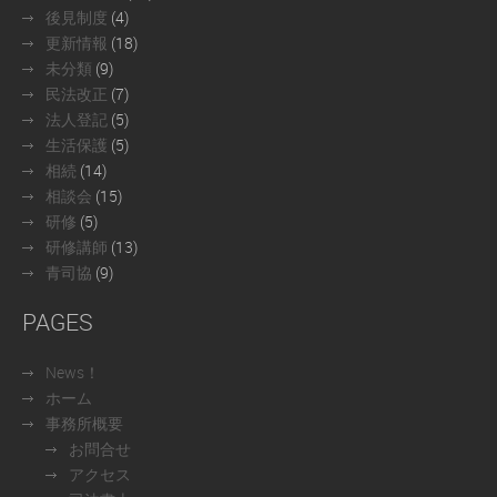
後見制度
(4)
更新情報
(18)
未分類
(9)
民法改正
(7)
法人登記
(5)
生活保護
(5)
相続
(14)
相談会
(15)
研修
(5)
研修講師
(13)
青司協
(9)
PAGES
News！
ホーム
事務所概要
お問合せ
アクセス