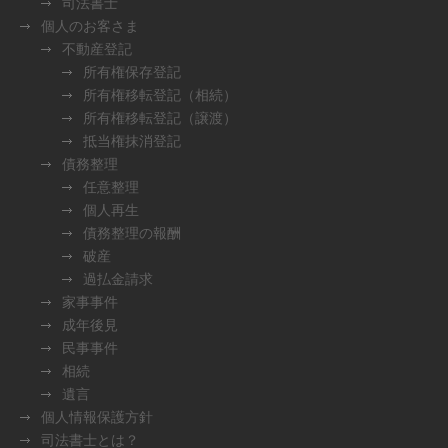
司法書士
個人のお客さま
不動産登記
所有権保存登記
所有権移転登記（相続）
所有権移転登記（譲渡）
抵当権抹消登記
債務整理
任意整理
個人再生
債務整理の報酬
破産
過払金請求
家事事件
成年後見
民事事件
相続
遺言
個人情報保護方針
司法書士とは？