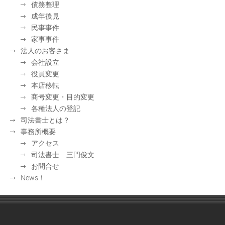
債務整理
成年後見
民事事件
家事事件
法人のお客さま
会社設立
役員変更
本店移転
商号変更・目的変更
各種法人の登記
司法書士とは？
事務所概要
アクセス
司法書士 三門俊文
お問合せ
News！