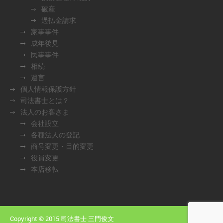
破産
過払金請求
家事事件
成年後見
民事事件
相続
遺言
個人情報保護方針
司法書士とは？
法人のお客さま
会社設立
各種法人の登記
商号変更・目的変更
役員変更
本店移転
Copyright © 2015 司法書士 三門俊文