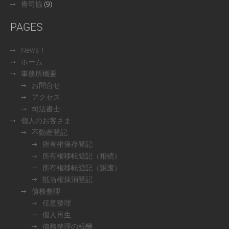
青司協
(9)
PAGES
News！
ホーム
事務所概要
お問合せ
アクセス
司法書士
個人のお客さま
不動産登記
所有権保存登記
所有権移転登記（相続）
所有権移転登記（譲渡）
抵当権抹消登記
債務整理
任意整理
個人再生
債務整理の報酬