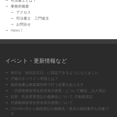
司法書士とは？
事務所概要
アクセス
司法書士 三門俊文
お問合せ
News！
イベント・更新情報など
休日を「会社設立日」に指定できるようになりました
戸籍のオンライン申請とは？
相続放棄は家庭裁判所で行う必要があります
「代表取締役等住所非表示措置」について解説＿法人登記
住所・氏名変更登記の義務化について_不動産登記
代表取締役等住所非表示措置について
2024年4月から相続登記が義務化！過去の相続案件も対象で
す