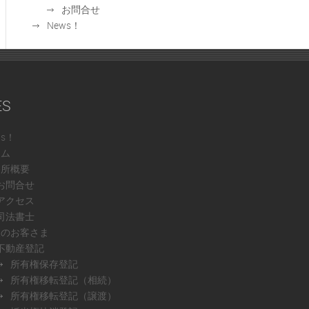
お問合せ
News！
ES
ws！
ーム
務所概要
お問合せ
アクセス
司法書士
人のお客さま
不動産登記
所有権保存登記
所有権移転登記（相続）
所有権移転登記（譲渡）