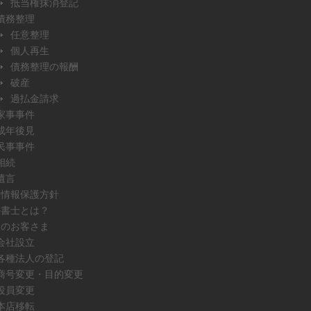
抵当権抹消登記
債務整理
任意整理
個人再生
債務整理の報酬
破産
過払金請求
家事事件
成年後見
民事事件
相続
遺言
人情報保護方針
法書士とは？
人のお客さま
会社設立
各種法人の登記
商号変更・目的変更
役員変更
本店移転