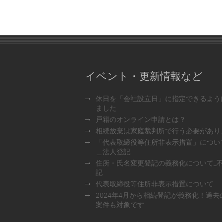
イベント・更新情報など
休日を「会社設立日」に指定できるよう
ました
戸籍のオンライン申請とは？
相続放棄は家庭裁判所で行う必要があり
「代表取締役等住所非表示措置」につい
＿法人登記
住所・氏名変更登記の義務化について_
記
代表取締役等住所非表示措置について
2024年4月から相続登記が義務化！過去
案件も対象です