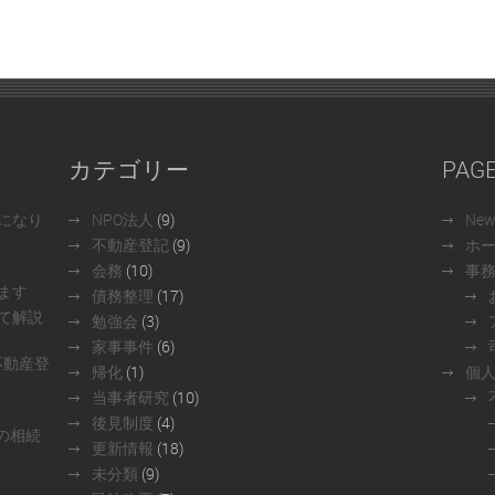
カテゴリー
PAG
になり
NPO法人
(9)
Ne
不動産登記
(9)
ホ
会務
(10)
事
ます
債務整理
(17)
て解説
勉強会
(3)
家事事件
(6)
不動産登
帰化
(1)
個
当事者研究
(10)
後見制度
(4)
の相続
更新情報
(18)
未分類
(9)