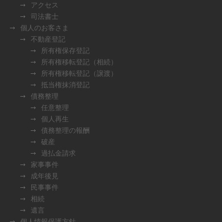
アクセス
司法書士
個人のお客さま
不動産登記
所有権保存登記
所有権移転登記（相続）
所有権移転登記（譲渡）
抵当権抹消登記
債務整理
任意整理
個人再生
債務整理の報酬
破産
過払金請求
家事事件
成年後見
民事事件
相続
遺言
個人情報保護方針