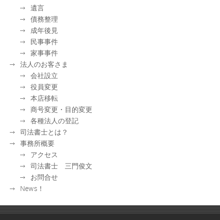
遺言
債務整理
成年後見
民事事件
家事事件
法人のお客さま
会社設立
役員変更
本店移転
商号変更・目的変更
各種法人の登記
司法書士とは？
事務所概要
アクセス
司法書士 三門俊文
お問合せ
News！