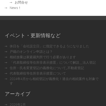
お問合せ
News！
イベント・更新情報など
休日を「会社設立日」に指定できるようになりました
戸籍のオンライン申請とは？
相続放棄は家庭裁判所で行う必要があります
「代表取締役等住所非表示措置」について解説＿法人登記
住所・氏名変更登記の義務化について_不動産登記
代表取締役等住所非表示措置について
2024年4月から相続登記が義務化！過去の相続案件も対象で
す
アーカイブ
2026年2月