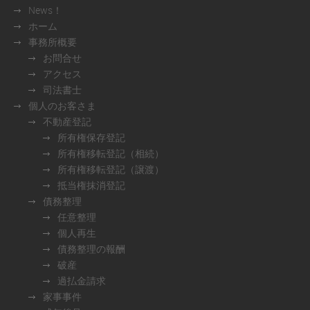
News！
ホーム
事務所概要
お問合せ
アクセス
司法書士
個人のお客さま
不動産登記
所有権保存登記
所有権移転登記（相続）
所有権移転登記（譲渡）
抵当権抹消登記
債務整理
任意整理
個人再生
債務整理の報酬
破産
過払金請求
家事事件