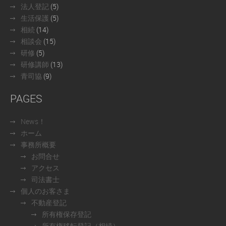
法人登記
(5)
生活保護
(5)
相続
(14)
相談会
(15)
研修
(5)
研修講師
(13)
青司協
(9)
PAGES
News！
ホーム
事務所概要
お問合せ
アクセス
司法書士
個人のお客さま
不動産登記
所有権保存登記
所有権移転登記（相続）