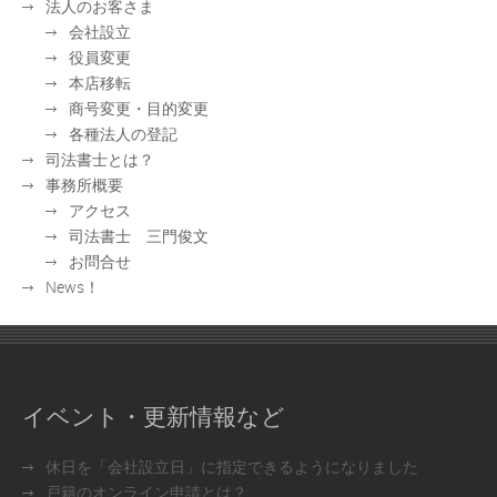
法人のお客さま
会社設立
役員変更
本店移転
商号変更・目的変更
各種法人の登記
司法書士とは？
事務所概要
アクセス
司法書士 三門俊文
お問合せ
News！
イベント・更新情報など
休日を「会社設立日」に指定できるようになりました
戸籍のオンライン申請とは？