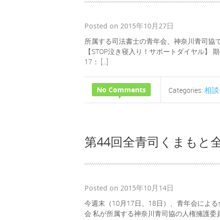
Posted on 2015年10月27日
所属する司法書士の青年会、神奈川青司協で
【STOP泣き寝入り！サポートダイヤル】 期間
17： […]
No Comments
相談
Categories:
第44回全青司くまもと
Posted on 2015年10月14日
今週末（10月17日、18日）、青年会によ
会 私が所属する神奈川青司協の人権擁護委