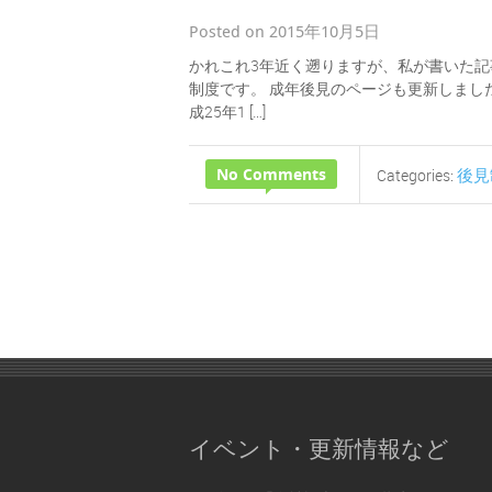
Posted on 2015年10月5日
かれこれ3年近く遡りますが、私が書いた記
制度です。 成年後見のページも更新しました
成25年1 […]
No Comments
後見
Categories:
イベント・更新情報など