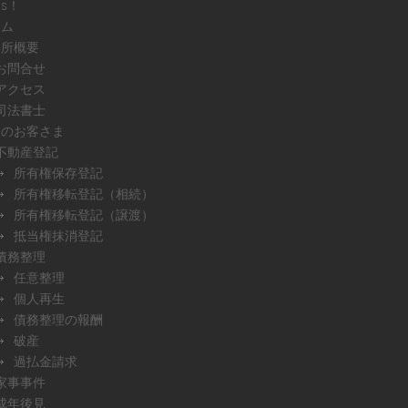
ws！
ーム
務所概要
お問合せ
アクセス
司法書士
人のお客さま
不動産登記
所有権保存登記
所有権移転登記（相続）
所有権移転登記（譲渡）
抵当権抹消登記
債務整理
任意整理
個人再生
債務整理の報酬
破産
過払金請求
家事事件
成年後見