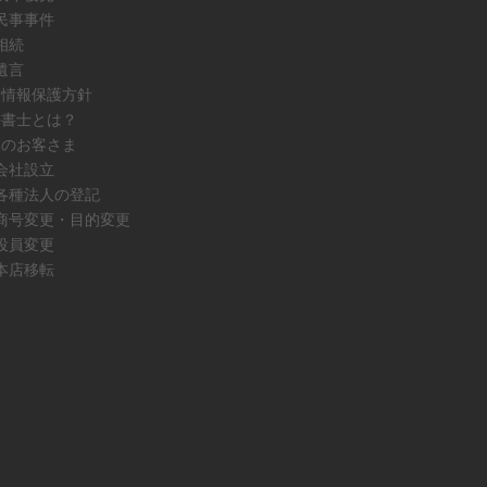
民事事件
相続
遺言
人情報保護方針
法書士とは？
人のお客さま
会社設立
各種法人の登記
商号変更・目的変更
役員変更
本店移転