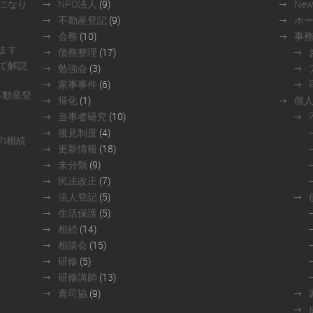
になり
NPO法人
(9)
Ne
不動産登記
(9)
ホ
会務
(10)
事
ます
債務整理
(17)
て解説
勉強会
(3)
家事事件
(6)
不動産登
帰化
(1)
個
当事者研究
(10)
後見制度
(4)
の相続
更新情報
(18)
未分類
(9)
民法改正
(7)
法人登記
(5)
生活保護
(5)
相続
(14)
相談会
(15)
研修
(5)
研修講師
(13)
青司協
(9)