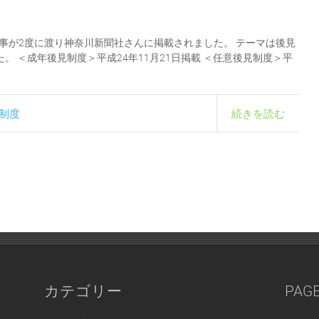
事が2度に渡り神奈川新聞社さんに掲載されました。 テーマは後見
。 ＜成年後見制度＞平成24年11月21日掲載 ＜任意後見制度＞平
制度
続きを読む
カテゴリー
PAG