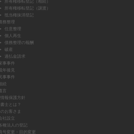
所有権移転登記（相続）
所有権移転登記（譲渡）
抵当権抹消登記
債務整理
任意整理
個人再生
債務整理の報酬
破産
過払金請求
家事事件
成年後見
民事事件
相続
遺言
人情報保護方針
法書士とは？
人のお客さま
会社設立
各種法人の登記
商号変更・目的変更