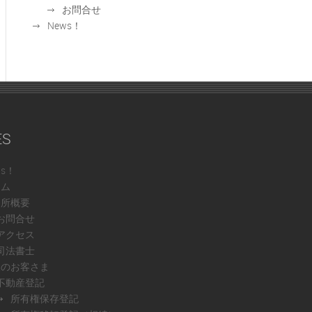
お問合せ
News！
ES
ws！
ーム
務所概要
お問合せ
アクセス
司法書士
人のお客さま
不動産登記
所有権保存登記