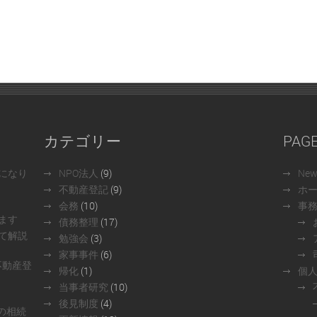
カテゴリー
PAG
になり
NPO法人
(9)
Ne
不動産登記
(9)
ホ
会務
(10)
事
ます
債務整理
(17)
て解説
勉強会
(3)
家事事件
(6)
不動産登
帰化
(1)
個
当事者研究
(10)
後見制度
(4)
の相続