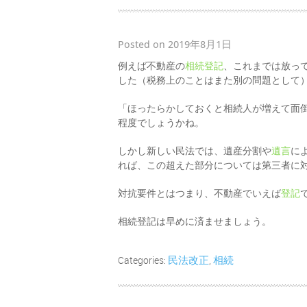
Posted on 2019年8月1日
例えば不動産の
相続登記
、これまでは放っ
した（税務上のことはまた別の問題として
「ほったらかしておくと相続人が増えて面
程度でしょうかね。
しかし新しい民法では、遺産分割や
遺言
に
れば、この超えた部分については第三者に対
対抗要件とはつまり、不動産でいえば
登記
相続登記は早めに済ませましょう。
民法改正
相続
Categories:
,