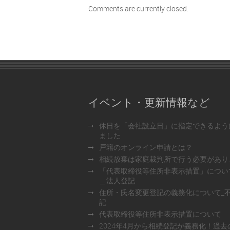
Comments are currently closed.
イベント・更新情報など
休日を「会社設立日」に指定できるよう
ました
戸籍のオンライン申請とは？
相続放棄は家庭裁判所で行う必要があり
「代表取締役等住所非表示措置」につい
＿法人登記
住所・氏名変更登記の義務化について_
記
代表取締役等住所非表示措置について
2024年4月から相続登記が義務化！過去