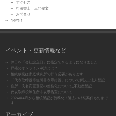
アクセス
司法書士 三門俊文
お問合せ
News！
イベント・更新情報など
休日を「会社設立日」に指定できるようになりました
戸籍のオンライン申請とは？
相続放棄は家庭裁判所で行う必要があります
「代表取締役等住所非表示措置」について解説＿法人登記
住所・氏名変更登記の義務化について_不動産登記
代表取締役等住所非表示措置について
2024年4月から相続登記が義務化！過去の相続案件も対象で
す
アーカイブ