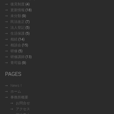
後見制度
(4)
更新情報
(18)
未分類
(9)
民法改正
(7)
法人登記
(5)
生活保護
(5)
相続
(14)
相談会
(15)
研修
(5)
研修講師
(13)
青司協
(9)
PAGES
News！
ホーム
事務所概要
お問合せ
アクセス