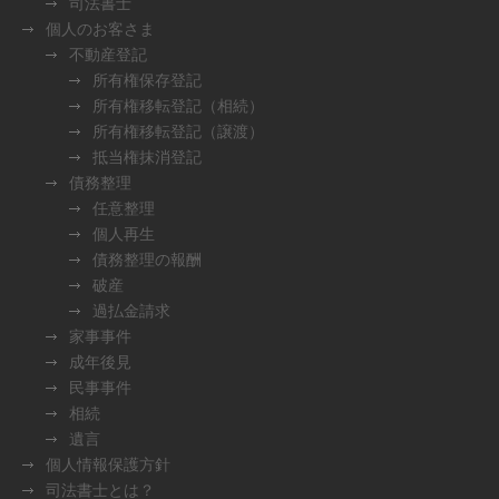
司法書士
個人のお客さま
不動産登記
所有権保存登記
所有権移転登記（相続）
所有権移転登記（譲渡）
抵当権抹消登記
債務整理
任意整理
個人再生
債務整理の報酬
破産
過払金請求
家事事件
成年後見
民事事件
相続
遺言
個人情報保護方針
司法書士とは？