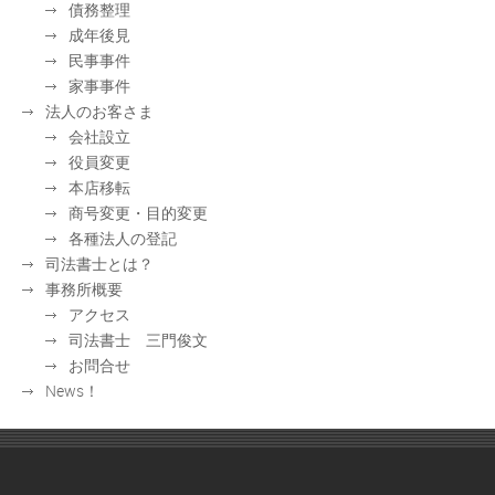
債務整理
成年後見
民事事件
家事事件
法人のお客さま
会社設立
役員変更
本店移転
商号変更・目的変更
各種法人の登記
司法書士とは？
事務所概要
アクセス
司法書士 三門俊文
お問合せ
News！