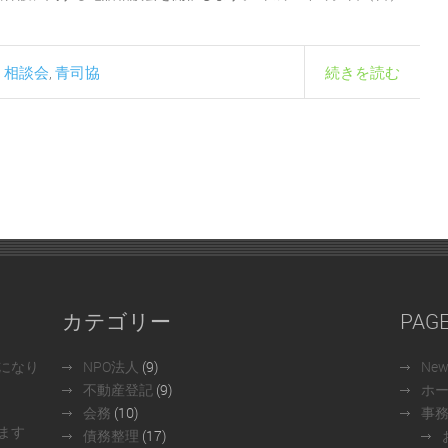
相談会
青司協
続きを読む
,
,
カテゴリー
PAG
になり
NPO法人
(9)
Ne
不動産登記
(9)
ホ
会務
(10)
事
ます
債務整理
(17)