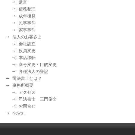
遺言
債務整理
成年後見
民事事件
家事事件
法人のお客さま
会社設立
役員変更
本店移転
商号変更・目的変更
各種法人の登記
司法書士とは？
事務所概要
アクセス
司法書士 三門俊文
お問合せ
News！