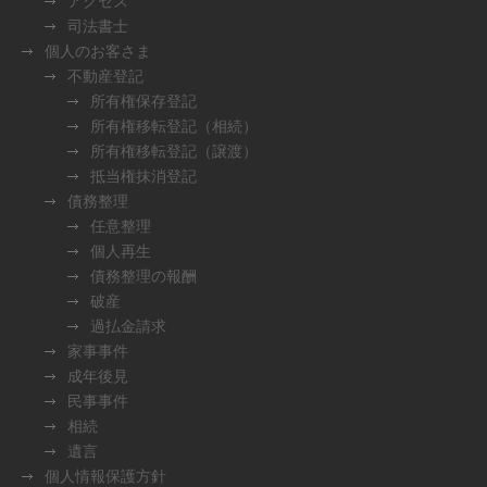
アクセス
司法書士
個人のお客さま
不動産登記
所有権保存登記
所有権移転登記（相続）
所有権移転登記（譲渡）
抵当権抹消登記
債務整理
任意整理
個人再生
債務整理の報酬
破産
過払金請求
家事事件
成年後見
民事事件
相続
遺言
個人情報保護方針