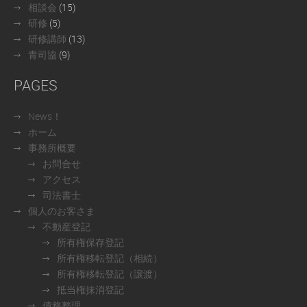
相談会
(15)
研修
(5)
研修講師
(13)
青司協
(9)
PAGES
News！
ホーム
事務所概要
お問合せ
アクセス
司法書士
個人のお客さま
不動産登記
所有権保存登記
所有権移転登記（相続）
所有権移転登記（譲渡）
抵当権抹消登記
債務整理