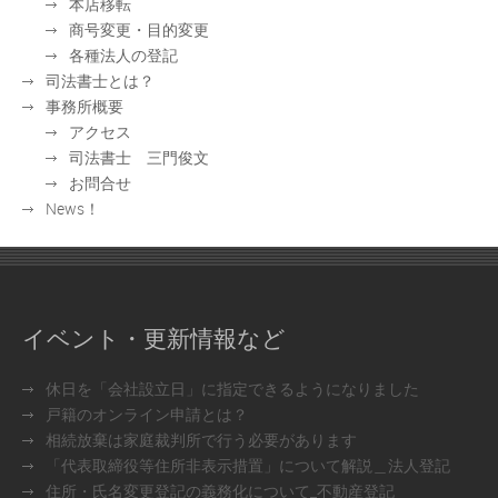
本店移転
商号変更・目的変更
各種法人の登記
司法書士とは？
事務所概要
アクセス
司法書士 三門俊文
お問合せ
News！
イベント・更新情報など
休日を「会社設立日」に指定できるようになりました
戸籍のオンライン申請とは？
相続放棄は家庭裁判所で行う必要があります
「代表取締役等住所非表示措置」について解説＿法人登記
住所・氏名変更登記の義務化について_不動産登記