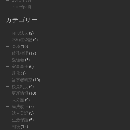
2015年9月
2015年8月
カテゴリー
NPO法人
(9)
不動産登記
(9)
会務
(10)
債務整理
(17)
勉強会
(3)
家事事件
(6)
帰化
(1)
当事者研究
(10)
後見制度
(4)
更新情報
(18)
未分類
(9)
民法改正
(7)
法人登記
(5)
生活保護
(5)
相続
(14)