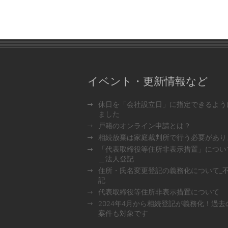
イベント・更新情報など
休日を「会社設立日」に指定できるよう
ました
戸籍のオンライン申請とは？
相続放棄は家庭裁判所で行う必要があり
「代表取締役等住所非表示措置」につい
＿法人登記
住所・氏名変更登記の義務化について_
記
代表取締役等住所非表示措置について
2024年4月から相続登記が義務化！過去
案件も対象です