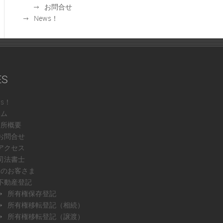
お問合せ
News！
ES
ws！
ーム
務所概要
お問合せ
アクセス
司法書士
人のお客さま
不動産登記
所有権保存登記
所有権移転登記（相続）
所有権移転登記（譲渡）