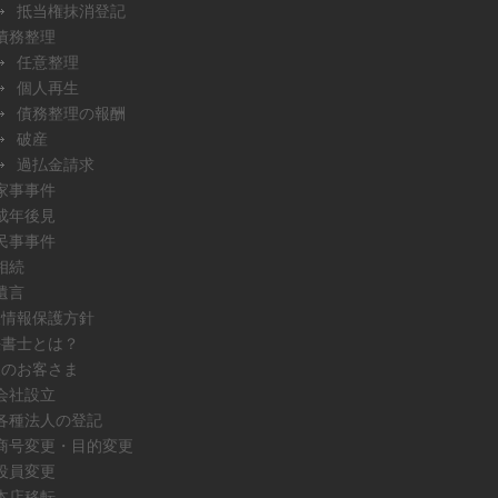
抵当権抹消登記
債務整理
任意整理
個人再生
債務整理の報酬
破産
過払金請求
家事事件
成年後見
民事事件
相続
遺言
人情報保護方針
法書士とは？
人のお客さま
会社設立
各種法人の登記
商号変更・目的変更
役員変更
本店移転