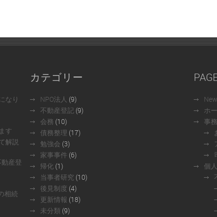
カテゴリー
PAG
になり
NPO法人
(9)
Ne
不動産登記
(9)
ホ
会務
(10)
事
ます
債務整理
(17)
て解説
勉強会
(3)
家事事件
(6)
不動産登
帰化
(1)
個
当事者研究
(10)
後見制度
(4)
の相続
更新情報
(18)
未分類
(9)